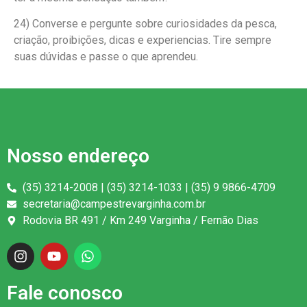
24) Converse e pergunte sobre curiosidades da pesca,
criação, proibições, dicas e experiencias. Tire sempre
suas dúvidas e passe o que aprendeu.
Nosso endereço
(35) 3214-2008 | (35) 3214-1033 | (35) 9 9866-4709
secretaria@campestrevarginha.com.br
Rodovia BR 491 / Km 249 Varginha / Fernão Dias
Fale conosco