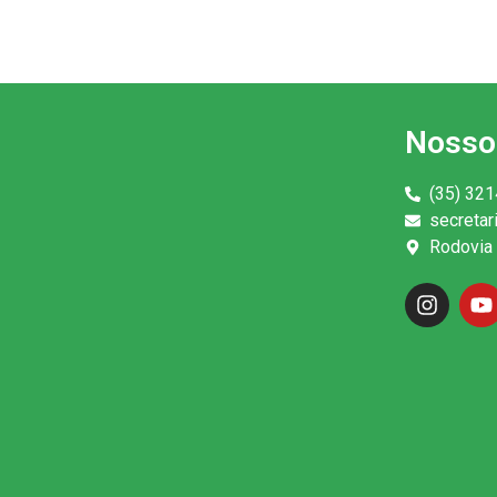
Nosso
(35) 321
secreta
Rodovia 