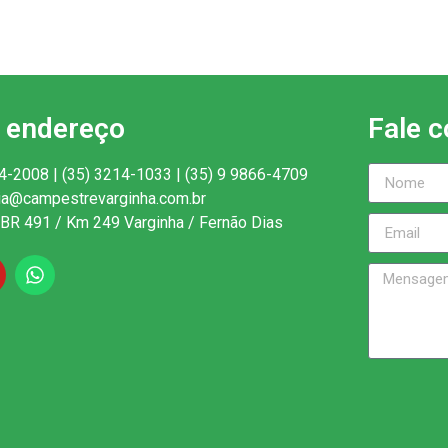
 endereço
Fale 
4-2008 | (35) 3214-1033 | (35) 9 9866-4709
ria@campestrevarginha.com.br
BR 491 / Km 249 Varginha / Fernão Dias