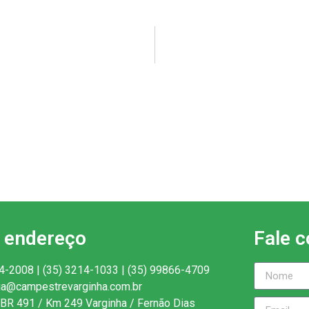
 endereço
Fale 
4-2008 | (35) 3214-1033 | (35) 99866-4709
ria@campestrevarginha.com.br
BR 491 / Km 249 Varginha / Fernão Dias